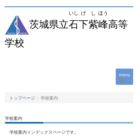
いし
げ
し
ほう
茨城県立
石
下
紫
峰
高等
学校
menu
トップページ
学校案内
学校案内
学校案内インデックスページです。