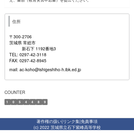
住所
〒300-2706
茨城県 常総市
新石下 1192番地3
TEL: 0297-42-3118
FAX: 0297-42-8945
mail: ac-koho@ishigeshiho-h.ibk.ed.jp
COUNTER
1
0
5
4
4
8
9
著作権の扱い
|
リンク集
|
免責事項
(c) 2022 茨城県立石下紫峰高等学校