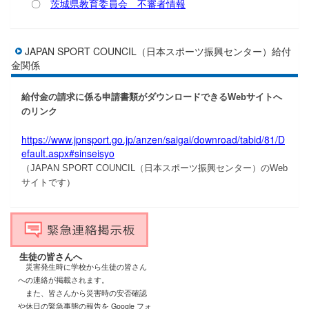
〇
茨城県教育委員会 不審者情報
JAPAN SPORT COUNCIL（日本スポーツ振興センター）給付
金関係
給付金の請求に係る申請書類がダウンロードできるWebサイトへ
のリンク
https://www.jpnsport.go.jp/anzen/saigai/downroad/tabid/81/D
efault.aspx#sinseisyo
（
JAPAN SPORT COUNCIL（日本スポーツ振興センター）のWeb
）
サイトです
生徒の皆さんへ
災害発生時に学校から生徒の皆さん
への
連絡が掲載されます。
また、皆さんから災害時の安否確認
や休日の緊急事態の報告を Google フォ