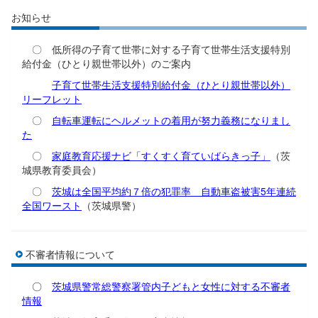
お知らせ
〇 低所得の子育て世帯に対する子育て世帯生活支援特別
給付金（ひとり親世帯以外）のご案内
子育て世帯生活支援特別給付金（ひとり親世帯以外）
リーフレット
〇
自転車運転にヘルメットの着用が努力義務になりまし
た
〇
家庭教育応援ナビ「すくすく育ていばらきっ子」
（茨
城県教育委員会）
〇
茨城は全国平均約７倍の犯罪率 自動車盗被害5年連続
全国ワースト
（茨城県警）
不審者情報について
〇
茨城県警常総警察署管内子どもと女性に対する不審者
情報