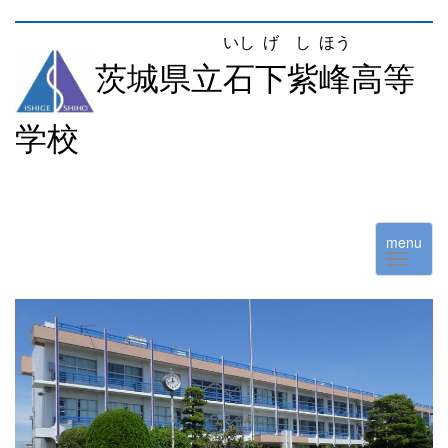
いし
げ
し
ほう
茨城県立
石
下
紫
峰
高等
学校
menu