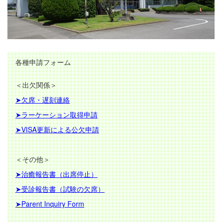
各種申請フォーム
＜出欠関係＞
➤欠席・遅刻連絡
➤ラーケーション取得申請
➤VISA更新による公欠申請
＜その他＞
➤治癒報告書
（出席停止）
➤受診報告書
（試験の欠席）
➤
Parent Inquiry Form