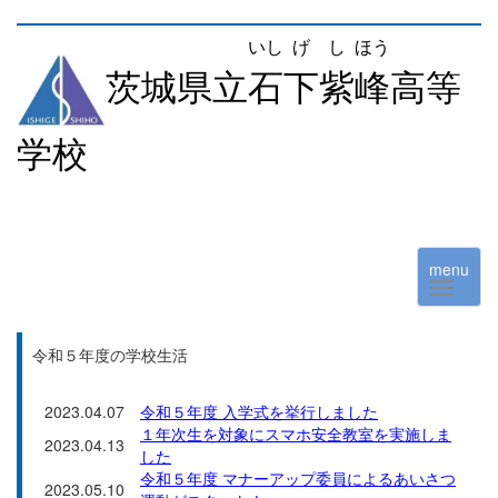
いし
げ
し
ほう
茨城県立
石
下
紫
峰
高等
学校
menu
令和５年度の学校生活
2023.04.07
令和５年度 入学式を挙行しました
１年次生を対象にスマホ安全教室を実施しま
2023.04.13
した
令和５年度 マナーアップ委員によるあいさつ
2023.05.10