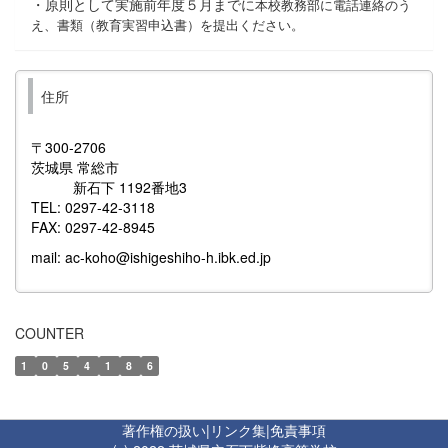
・原則として実施前年度５月までに
本校教務部に電話連絡のう
え、書類（教育実習申込書）を提出ください。
住所
〒300-2706
茨城県 常総市
新石下 1192番地3
TEL: 0297-42-3118
FAX: 0297-42-8945
mail: ac-koho@ishigeshiho-h.ibk.ed.jp
COUNTER
1
0
5
4
1
8
6
著作権の扱い
|
リンク集
|
免責事項