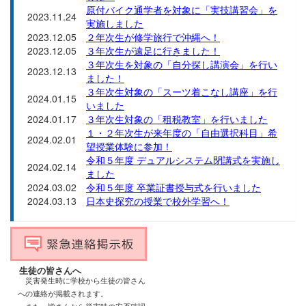
原付バイク通学者を対象に「実技講習会」を
2023.11.24
実施しました
2023.12.05
２年次生が修学旅行で沖縄へ！
2023.12.05
３年次生が遠足に行きました！
３年次生を対象の「自分探し講演会」を行い
2023.12.13
ました！
３年次生対象の「スーツ着こなし講座」を行
2024.01.15
いました
2024.01.17
３年次生対象の「租税教室」を行いました
１・２年次生が来年度の「自由選択科目」希
2024.02.01
望授業体験に参加！
令和５年度 デュアルシステム閉講式を実施し
2024.02.14
ました
2024.03.02
令和５年度 卒業証書授与式を行いました
2024.03.13
日本史探究の授業で校外学習へ！
生徒の皆さんへ
災害発生時に学校から生徒の皆さん
への
連絡が掲載されます。