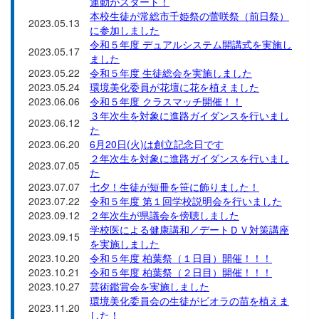
運動がスタート
！
本校生徒が常総市千姫祭の蕾咲祭（前日祭）
2023.05.13
に参加しました
令和５年度 デュアルシステム開講式を実施し
2023.05.17
ました
2023.05.22
令和５年度 生徒総会を実施しました
2023.05.24
環境美化委員が花壇に花を植えました
2023.06.06
令和５年度 クラスマッチ開催！！
３年次生を対象に進路ガイダンスを行いまし
2023.06.12
た
2023.06.20
6月20日(火)は創立記念日です
２年次生を対象に進路ガイダンスを行いまし
2023.07.05
た
2023.07.07
七夕！生徒が短冊を笹に飾りました！
2023.07.22
令和５年度 第１回学校説明会を行いました
2023.09.12
２年次生が県議会を傍聴しました
学校医による健康講和／デートＤＶ対策講座
2023.09.15
を実施しました
2023.10.20
令和５年度 柏葉祭（１日目）開催！！！
2023.10.21
令和５年度 柏葉祭（２日目）開催！！！
2023.10.27
芸術鑑賞会を実施しました
環境美化委員会の生徒がビオラの苗を植えま
2023.11.20
した！