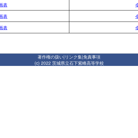
画
表
画
表
画表
著作権の扱い
|
リンク集
|
免責事項
(c) 2022 茨城県立石下紫峰高等学校