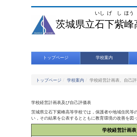
いし
げ
し
ほう
茨城県立
石
下
紫
峰
トップページ
学校案内
トップページ
学校案内
学校経営計画表、自己評
学校経営計画表及び自己評価表
茨城県立石下紫峰高等学校では，保護者や地域住民等
い，その結果を公表するとともに教育環境の改善を図
学校経営計画表