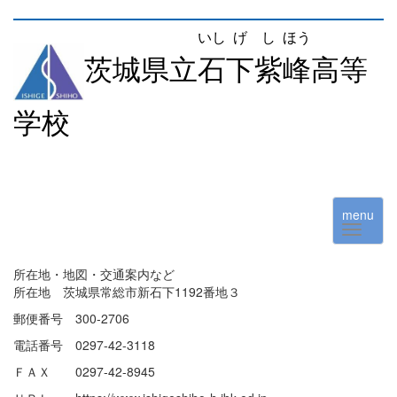
いし
げ
し
ほう
茨城県立
石
下
紫
峰
高等
学校
menu
所在地・地図・交通案内など
所在地 茨城県常総市新石下1192番地３
郵便番号 300-2706
電話番号 0297-42-3118
ＦＡＸ 0297-42-8945