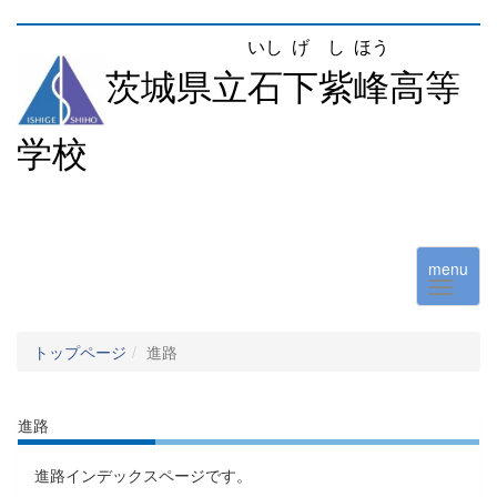
いし
げ
し
ほう
茨城県立
石
下
紫
峰
高等
学校
menu
トップページ
進路
進路
進路インデックスページです。